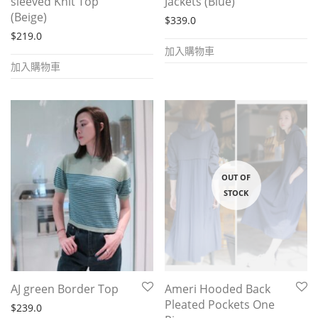
sleeved Knit Top
Jackets (Blue)
(Beige)
$
339.0
$
219.0
加入購物車
加入購物車
AJ green Border Top
Ameri Hooded Back
Pleated Pockets One
$
239.0