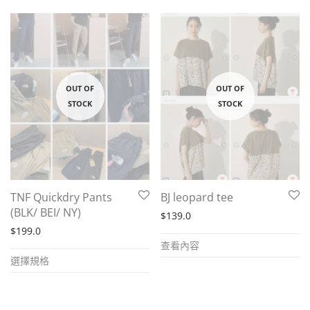
TNF Quickdry Pants
BJ leopard tee
(BLK/ BEI/ NY)
$
139.0
$
199.0
查看內容
This
選擇規格
product
has
multiple