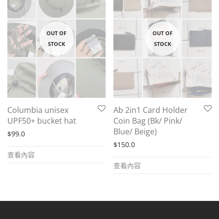
Columbia unisex
Ab 2in1 Card Holder
UPF50+ bucket hat
Coin Bag (Bk/ Pink/
Blue/ Beige)
$
99.0
$
150.0
查看內容
查看內容