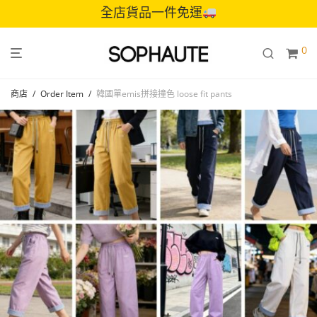
全店貨品一件免運
0
商店
/
Order Item
/
韓國單emis拼接撞色 loose fit pants