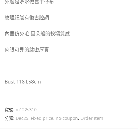
外層是洗水做舊牛仔布
紋理細膩有復古腔調
內里仿兔毛 雲朵般的軟糯質感
肉眼可見的綿密厚實
Bust 118 L58cm
貨號:
m122s310
分類:
Dec25
,
Fixed price
,
no-coupon
,
Order Item