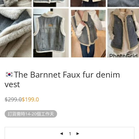
The Barnnet Faux fur denim
vest
$
299.0
$
199.0
Original
Current
price
price
was:
is:
訂貨需時14-20個工作天
$299.0.
$199.0.