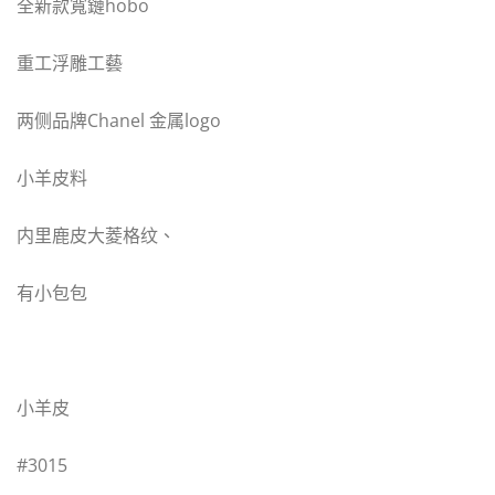
全新款寬鏈hobo
重工浮雕工藝
两侧品牌Chanel 金属logo
小羊皮料
内里鹿皮大菱格纹、
有小包包
小羊皮
#3015