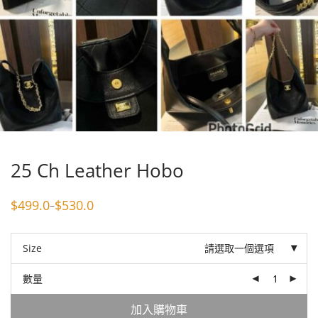
25 Ch Leather Hobo
$
499.0
$
530.0
–
Price
range:
$499.0
through
Size
請選取一個選項
$530.0
數量
加入購物車