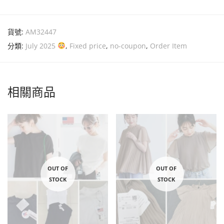
貨號:
AM32447
分類:
July 2025
,
Fixed price
,
no-coupon
,
Order Item
相關商品