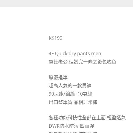
K$199
4F Quick dry pants men
買比老公 佢試完一條之後包咗色
原廠追單
超高人氣的一款男褲
90尼龍/錦綸+10氨綸
出口整單貨 品相非常棒
各種功能科技性全部在上面 輕盈透氣
DWR防水防污 四面彈