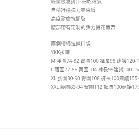
輕量吸濕排汗 速乾透氣
自帶舒適彈力零束縛
高度耐磨抗撕裂
腰部帶有定制的彈力提花織帶
兩側帶繩拉鍊口袋
YKK拉鍊
M 腰圍74-82 臀圍100 褲長98 建議120-
L 腰圍77-86 臀圍104 褲長99建議140-1
XL 腰圍80-90 臀圍108 褲長100建議155
XXL 腰圍83-94 臀圍112 褲長100建議17