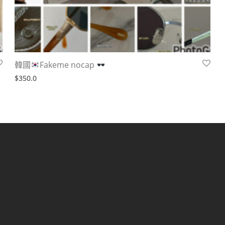
韓國
Fakeme nocap
$
350.0