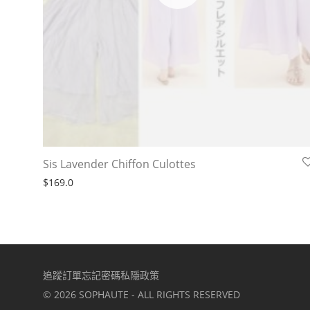
Sis Lavender Chiffon Culottes
$
169.0
追蹤訂單
忘記密碼
私隱政策
©
2026
SOPHAUTE - ALL RIGHTS RESERVED