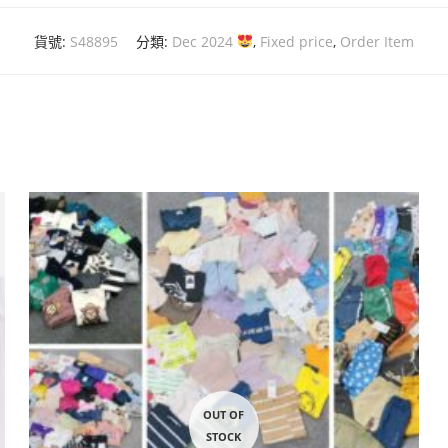
貨號:
S48895
分類:
Dec 2024
,
Fixed price
,
Order Item