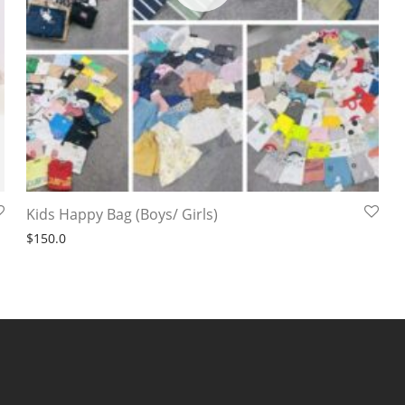
Kids Happy Bag (Boys/ Girls)
$
150.0