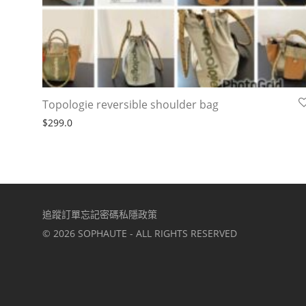
Topologie reversible shoulder bag
$
299.0
追蹤訂單
忘記密碼
私隱政策
©
2026
SOPHAUTE - ALL RIGHTS RESERVED