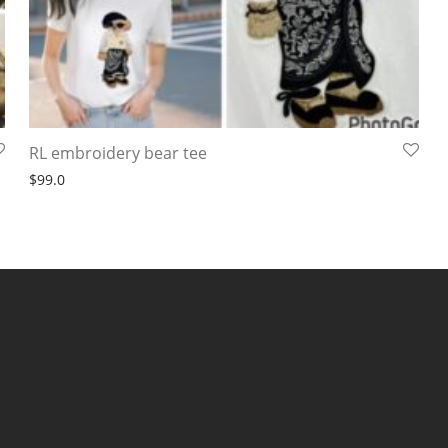
RL embroidery bear tee
$
99.0