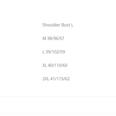
Shoulder Bust L
M 38/96/57
L 39/102/59
XL 40/110/60
2XL 41/115/62