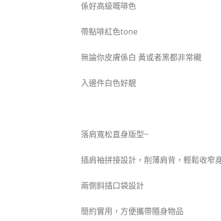
係好高級嘅啡色
帶點啡紅色tone
無論你皮膚係白 黃或者黑都非常襯
入邊件白色好靚
落肩寬松直身版型~
插肩袖拼接設計，削薄肩背，輕鬆收窄
兩側斜插口袋設計
簡約實用，方便攜帶隨身物品