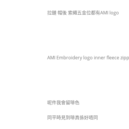
拉鏈 帽後 索繩五金位都有AMI logo
AMI Embroidery logo inner fleece zip
呢件我會留啡色
同平時見到啡真係好唔同