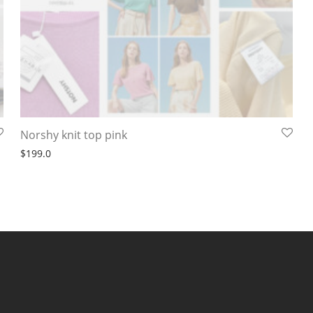
Norshy knit top pink
$
199.0