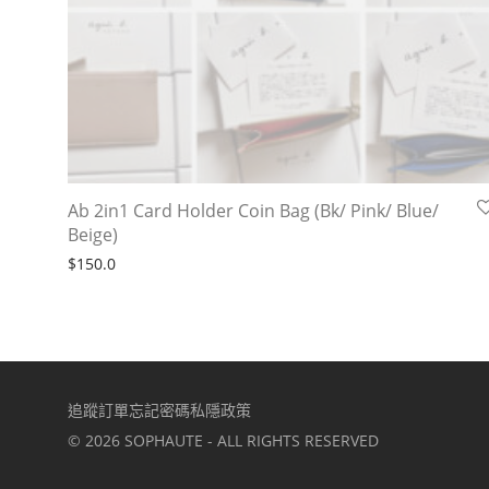
Ab 2in1 Card Holder Coin Bag (Bk/ Pink/ Blue/
Beige)
$
150.0
追蹤訂單
忘記密碼
私隱政策
©
2026
SOPHAUTE - ALL RIGHTS RESERVED