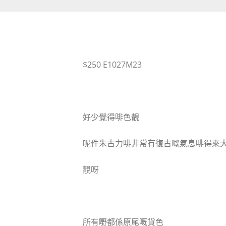
$250 E1027M23
好少覺得啡色靚
呢件朱古力啡非常有復古嘅氣息啡得來
靚呀
所有嘢都係原尾嘅貨色