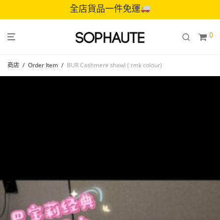
全店貨品一件免運
0
商店
/
Order Item
/
BUR Cashmere shawl ( rmk colour)