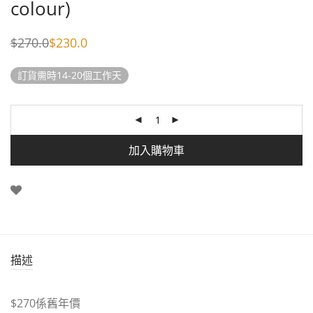
colour)
$
270.0
$
230.0
Original
Current
price
price
was:
is:
訂貨需時14-20個工作天
$270.0.
$230.0.
加入購物車
描述
$270係舊年價