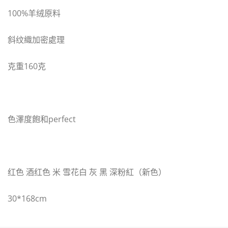
100%羊绒原料
斜纹織加密處理
克重160克
色澤度飽和perfect
红色 酒红色 米 雪花白 灰 黑 深粉紅（新色）
30*168cm