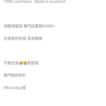
100% cashmere , Made in Scotland
海關滞留貨 專門店賣緊$4900+
全是密封包装 走英國单
不是仿貨
是原尾
熱門色好快冇
WhatsApp我