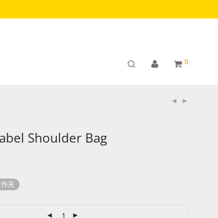
0
Label Shoulder Bag
工作天