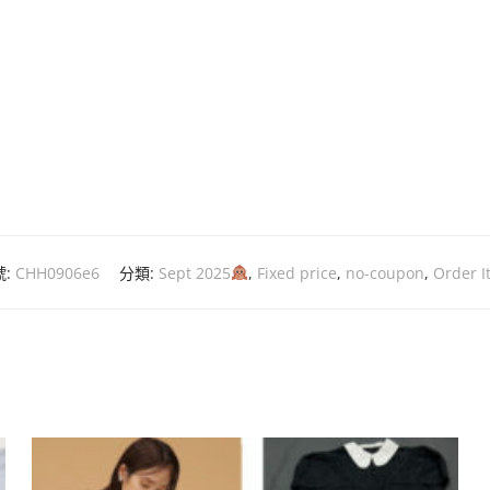
號:
CHH0906e6
分類:
Sept 2025
,
Fixed price
,
no-coupon
,
Order I