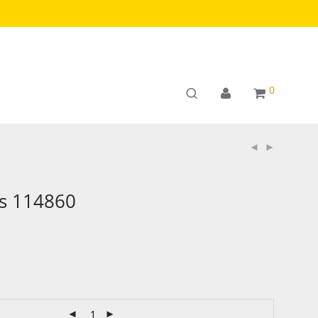
0
gs 114860