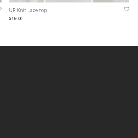
UR Knit Lace top
$
160.0