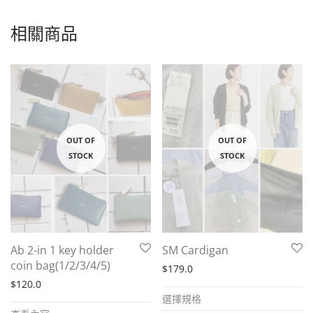
相關商品
Ab 2-in 1 key holder
SM Cardigan
coin bag(1/2/3/4/5)
$
179.0
$
120.0
This
選擇規格
product