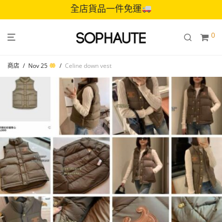
全店貨品一件免運
0
商店
/
Nov 25
/
Celine down vest