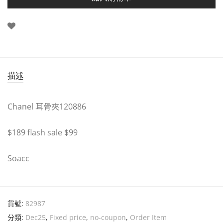
描述
Chanel 耳骨夾120886
$189 flash sale $99
Soacc
貨號:
82987
分類:
Dec25
,
Fixed price
,
no-coupon
,
Order Item