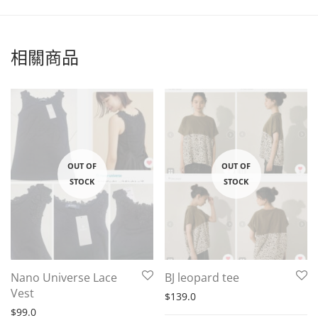
相關商品
Nano Universe Lace
BJ leopard tee
Vest
$
139.0
$
99.0