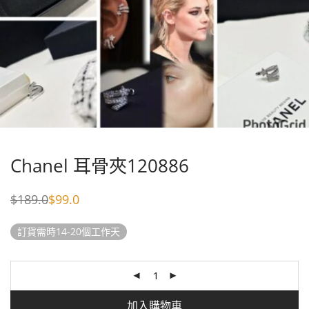
Chanel 耳骨夾120886
$
189.0
$
99.0
Original
Current
price
price
was:
is:
訂貨需時14-20個工作天
$189.0.
$99.0.
加入購物車