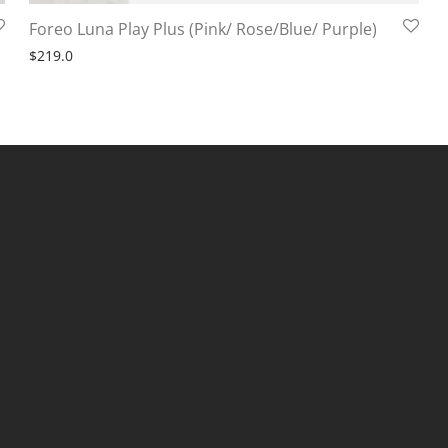
Foreo Luna Play Plus (Pink/ Rose/Blue/ Purple)
$
219.0