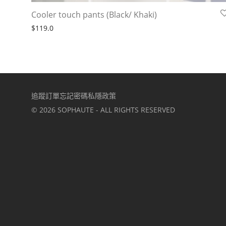
Cooler touch pants (Black/ Khaki)
$
119.0
追蹤訂單
忘記密碼
私隱政策
©
2026
SOPHAUTE - ALL RIGHTS RESERVED