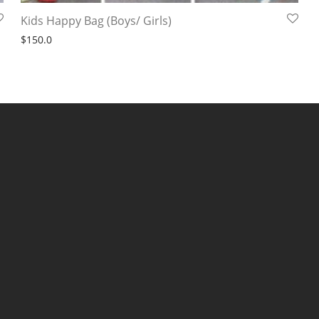
Kids Happy Bag (Boys/ Girls)
$
150.0