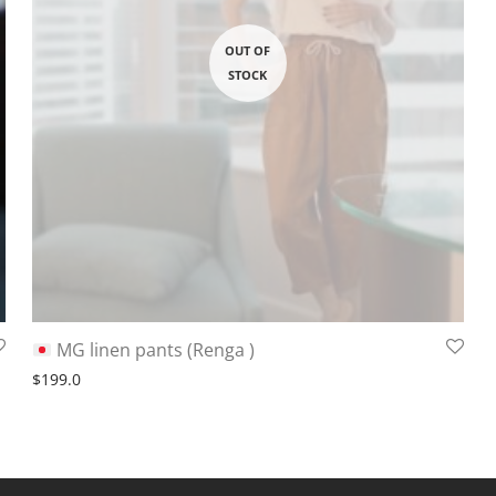
MG linen pants (Renga )
$
199.0