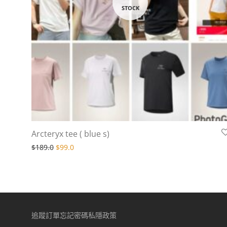
Arcteryx tee ( blue s)
Original price was: $189.0.
Current price is: $99.0.
$
189.0
$
99.0
追蹤訂單
忘記密碼
私隱政策