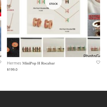
Hermes 𝐌𝐢𝐧𝐢𝐏𝐨𝐩 𝐇 𝐑𝐨𝐜𝐚𝐛𝐚𝐫
$
199.0