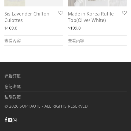
Sis Lavender Chiffon
Made in Korea Ruffle
Culottes
Top(Olive/ White)
$
169.0
$
199.0
查看內容
查看內容
追蹤訂單
忘記密碼
私隱政策
©
2026
SOPHAUTE - ALL RIGHTS RESERVED