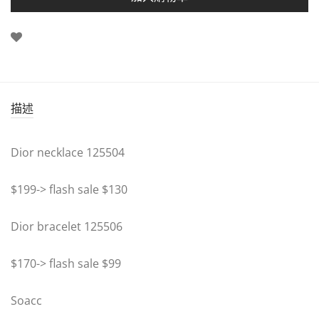
描述
Dior necklace 125504
$199-> flash sale $130
Dior bracelet 125506
$170-> flash sale $99
Soacc