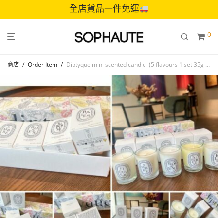
全店貨品一件免運
0
商店
/
Order Item
/
Diptyque mini scented candle (5 flavours 1 set 35g x5)