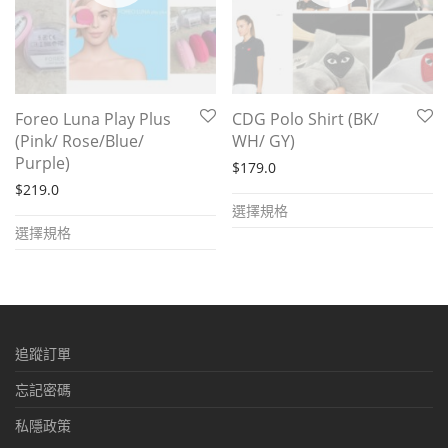
Foreo Luna Play Plus
CDG Polo Shirt (BK/
(Pink/ Rose/Blue/
WH/ GY)
Purple)
$
179.0
$
219.0
This
選擇規格
This
product
選擇規格
product
has
has
multiple
multiple
variants.
variants.
The
追蹤訂單
The
options
options
忘記密碼
may
may
be
私隱政策
be
chosen