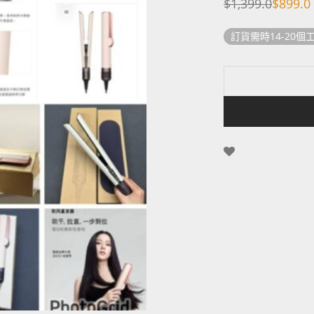
$
1,399.0
$
899.0
Original
Current
price
price
was:
is:
訂貨需時14-20個
$1,399.0.
$899.0.