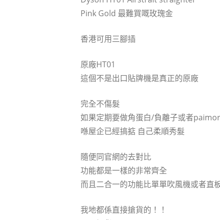
Pink Gold 最難買嘅玫瑰金
香港可用三腳插
原廠HT01
這個不是出口貼牌機是真正的原廠
完全不傷髮
如果定期要做角蛋白/負離子或者paimor
喺屋企已經搞掂 自己柔順秀髮
隨便同官網的去對比
功能都是一樣的非常齊全
而且二合一的功能比單單吹風機或者直
我地都係直接搶貨的！！