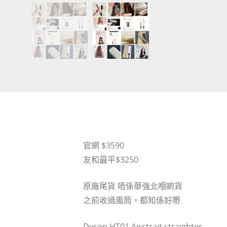
官網 $3590
友和最平$3250
原廠尾貨 唔係華強北嗰啲貨
之前收過風筒，都知係好嘢
Dyson HT01 Airstrait straighter