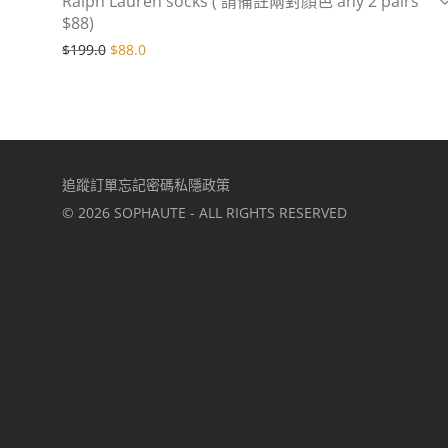
Ralph Lauren socks ( 請備註兩對顏色 any 2 pairs
$88)
Original price was: $199.0.
Current price is: $88.0.
$
199.0
$
88.0
追蹤訂單
忘記密碼
私隱政策
©
2026
SOPHAUTE - ALL RIGHTS RESERVED