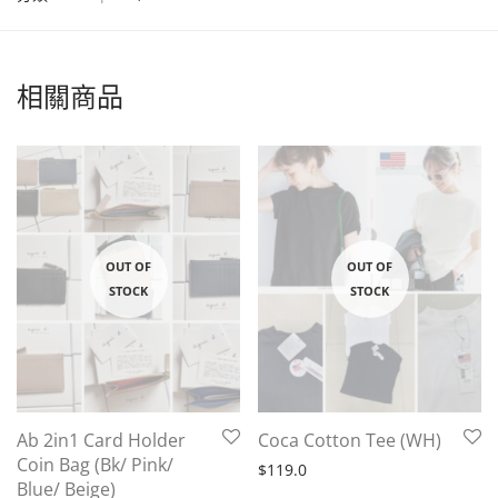
相關商品
Ab 2in1 Card Holder
Coca Cotton Tee (WH)
Coin Bag (Bk/ Pink/
$
119.0
Blue/ Beige)