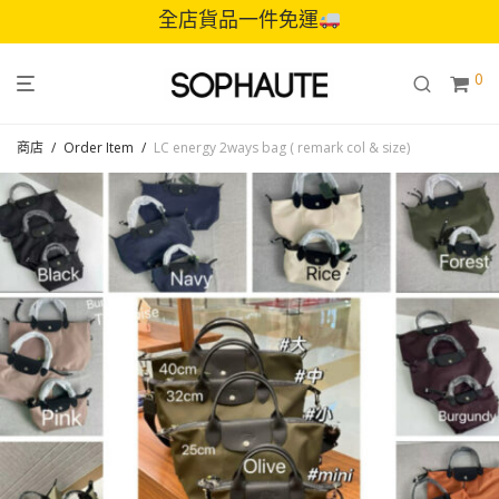
全店貨品一件免運
0
商店
/
Order Item
/
LC energy 2ways bag ( remark col & size)