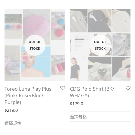
Foreo Luna Play Plus
CDG Polo Shirt (BK/
(Pink/ Rose/Blue/
WH/ GY)
Purple)
$
179.0
$
219.0
This
選擇規格
This
product
選擇規格
product
has