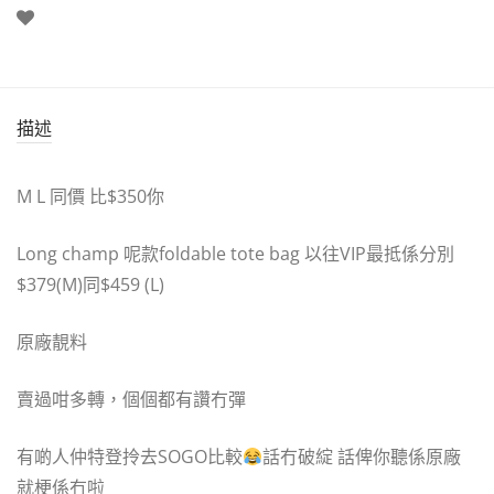
描述
M L 同價 比$350你
Long champ 呢款foldable tote bag 以往VIP最抵係分別
$379(M)同$459 (L)
原廠靚料
賣過咁多轉，個個都有讚冇彈
有啲人仲特登拎去SOGO比較
話冇破綻 話俾你聽係原廠
就梗係冇啦