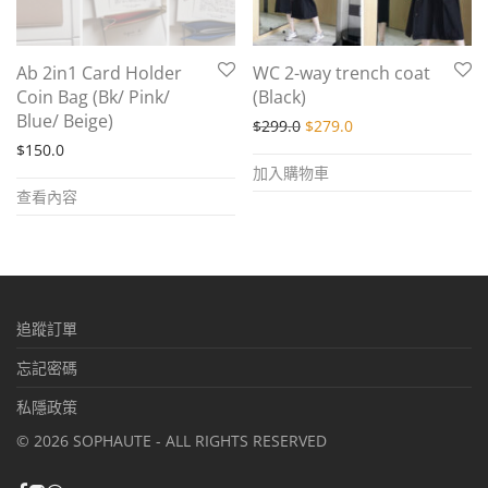
Ab 2in1 Card Holder
WC 2-way trench coat
Coin Bag (Bk/ Pink/
(Black)
Blue/ Beige)
Original price was: $299.
Current price is: $
$
299.0
$
279.0
$
150.0
加入購物車
查看內容
追蹤訂單
忘記密碼
私隱政策
©
2026
SOPHAUTE - ALL RIGHTS RESERVED