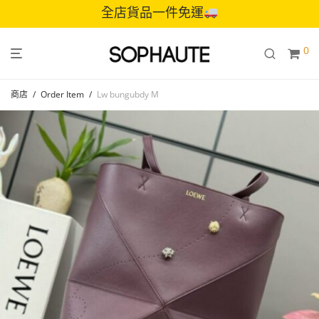
全店貨品一件免運
0
商店
/
Order Item
/
Lw bungubdy M