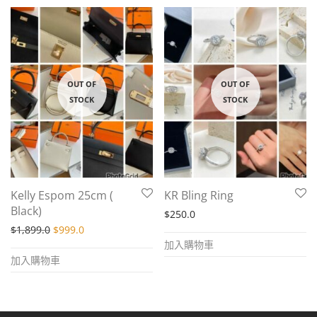
Kelly Espom 25cm (
KR Bling Ring
Black)
$
250.0
Original price was: $1,899.0.
Current price is: $999.0.
$
1,899.0
$
999.0
加入購物車
加入購物車