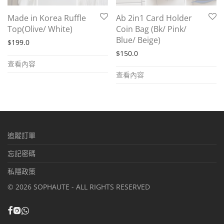
Made in Korea Ruffle
Ab 2in1 Card Holder
Top(Olive/ White)
Coin Bag (Bk/ Pink/
Blue/ Beige)
$
199.0
$
150.0
查看內容
查看內容
追蹤訂單
忘記密碼
私隱政策
©
2026
SOPHAUTE - ALL RIGHTS RESERVED