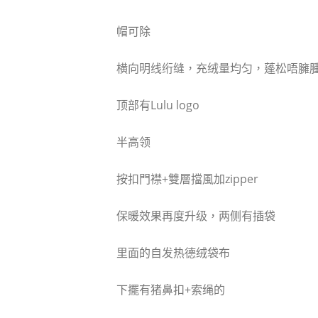
帽可除
横向明线绗缝，充绒量均匀，蓬松唔臃
顶部有Lulu logo
半高领
按扣門襟+雙層擋風加zipper
保暖效果再度升级，两侧有插袋
里面的自发热德绒袋布
下擺有猪鼻扣+索绳的