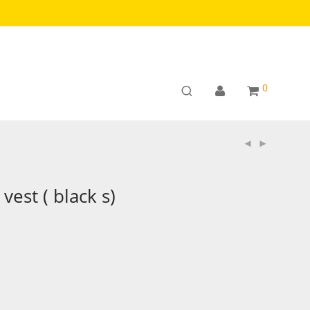
0
vest ( black s)