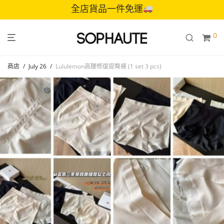
全店貨品一件免運
0
商店
/
July 26
/
Lululemon高腰修復提臀褲 (1 set 3 pcs)