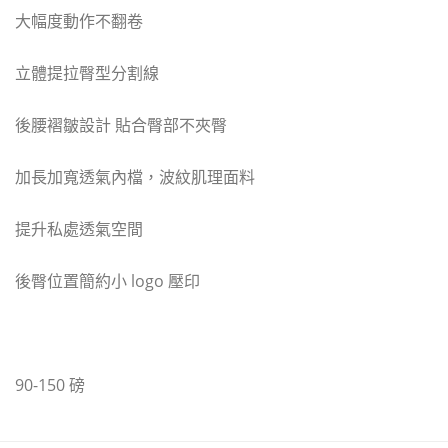
大幅度動作不翻卷
立體提拉臀型分割線
後腰褶皺設計 貼合臀部不夾臀
加長加寬透氣內檔，波紋肌理面料
提升私處透氣空間
後臀位置簡約小 logo 壓印
90-150 磅