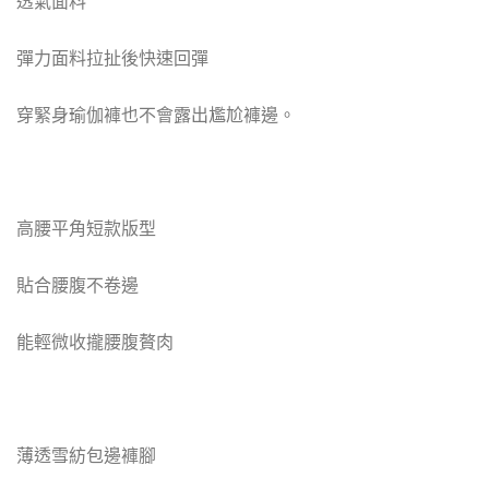
透氣面料
彈力面料拉扯後快速回彈
穿緊身瑜伽褲也不會露出尷尬褲邊。
高腰平角短款版型
貼合腰腹不卷邊
能輕微收攏腰腹贅肉
薄透雪紡包邊褲腳