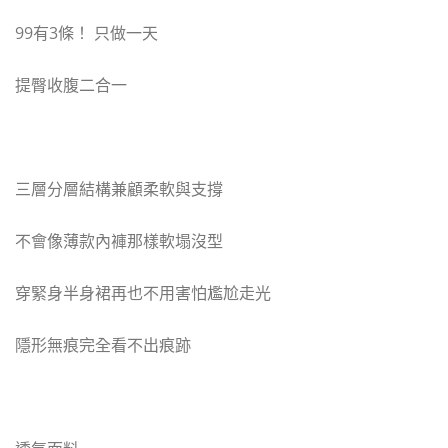
99有3條！ 只做一天
提臀收腹二合一
三層分層結構兼顧柔軟與支撐
不會像薄款內褲那樣軟塌沒型
穿緊身半身裙再也不用害怕尷尬走光
隱形無痕完全看不出痕跡