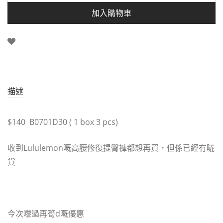
加入購物車
描述
$140 B0701D30 ( 1 box 3 pcs)
收到Lululemon嘅高腰修復提臀褲都想再買，但係已經冇曬
貨
今次嚟過再筍d嘅優惠