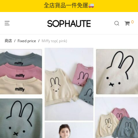
全店貨品一件免運
0
商店
/
Fixed price
/
Miffy top( pink)