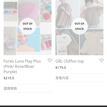
Foreo Luna Play Plus
GRL Chiffon top
(Pink/ Rose/Blue/
$
179.0
Purple)
查看內容
$
219.0
This
選擇規格
product
has
multiple