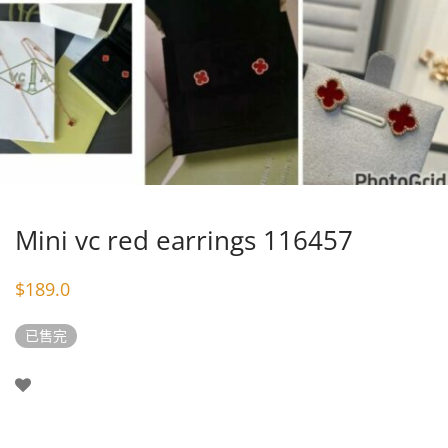
Mini vc red earrings 116457
$
189.0
已售完