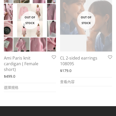
Ami Paris knit
CL 2-sided earrings
cardigan ( Female
108095
short)
$
179.0
$
499.0
查看內容
This
選擇規格
product
has
multiple
variants.