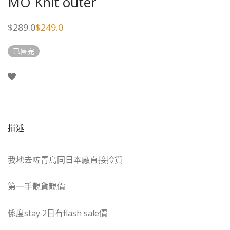
MO Knit outer
$
289.0
$
249.0
Original
Current
price
price
was:
is:
已售完
$289.0.
$249.0.
描述
我地去咗青島同日本廠直接拎貨
第一手靚貨靚價
係度stay 2日有flash sale價