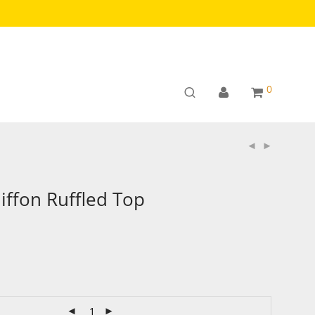
0
ffon Ruffled Top