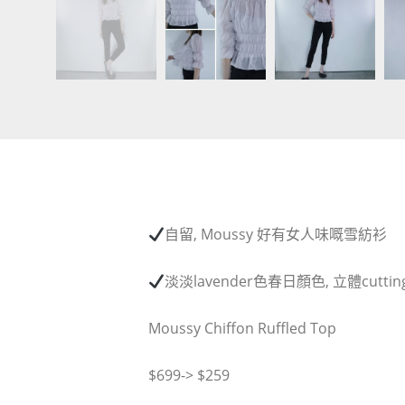
自留
, Moussy
好有女人味嘅雪紡衫
淡淡
lavender
色春日顏色
,
立體
cuttin
Moussy Chiffon Ruffled Top
$699-> $259