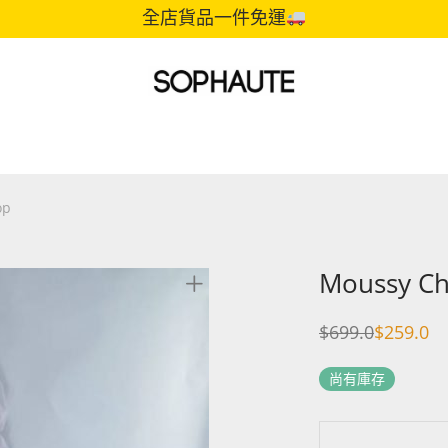
全店貨品一件免運
op
Moussy Chi
$
699.0
$
259.0
Original
Current
price
price
was:
is:
尚有庫存
$699.0.
$259.0.