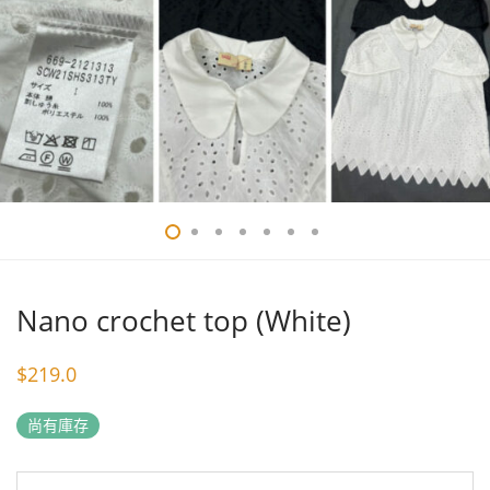
Nano crochet top (White)
$
219.0
尚有庫存