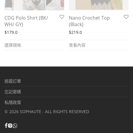
CDG Polo Shirt (BK/
Nano Crochet Top
WH/ GY)
(Black)
$
179.0
$
219.0
This
選擇規格
查看內容
product
has
multiple
variants.
追蹤訂單
The
options
忘記密碼
may
私隱政策
be
©
2026
SOPHAUTE - ALL RIGHTS RESERVED
chosen
on
the