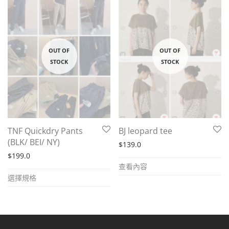
TNF Quickdry Pants
BJ leopard tee
(BLK/ BEI/ NY)
$
139.0
$
199.0
查看內容
This
選擇規格
product
has
multiple
variants.