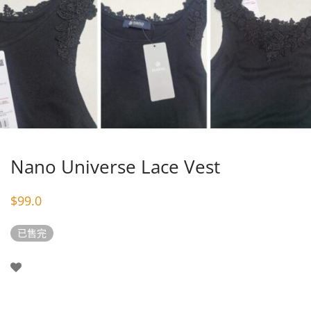
Nano Universe Lace Vest
$
99.0
已售完