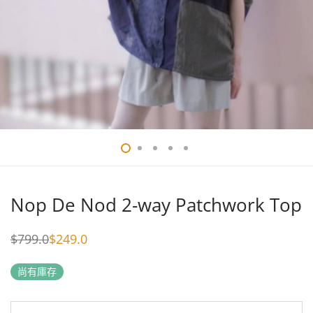
Nop De Nod 2-way Patchwork Top
$
799.0
$
249.0
Original
Current
price
price
was:
is:
尚有庫存
$799.0.
$249.0.