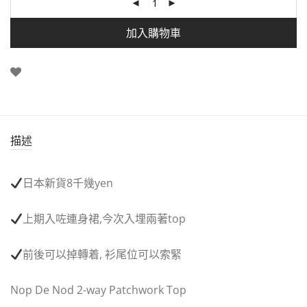
加入購物車
描述
日本新貨
8
千幾
yen
上期入咗連身裙
,
今次入埋兩著
top
前後可以掉轉着
,
衫尾位可以索緊
Nop De Nod 2-way Patchwork Top