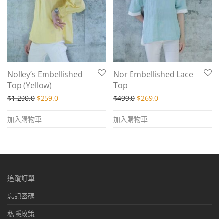
Nolley’s Embellished
Nor Embellished Lace
Top (Yellow)
Top
Original price was: $1,200.0.
Current price is: $259.0.
Original price was: $499.
Current price is: $
$
1,200.0
$
259.0
$
499.0
$
269.0
加入購物車
加入購物車
追蹤訂單
忘記密碼
私隱政策