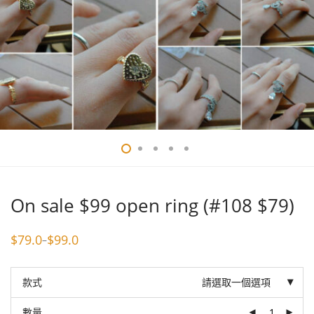
On sale $99 open ring (#108 $79)
$
79.0
$
99.0
–
Price
range:
$79.0
through
款式
請選取一個選項
$99.0
數量