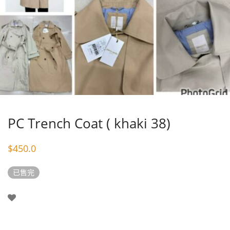
PC Trench Coat ( khaki 38)
$
450.0
已售完