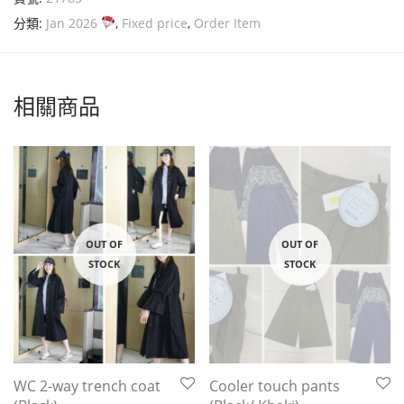
分類:
Jan 2026
,
Fixed price
,
Order Item
相關商品
WC 2-way trench coat
Cooler touch pants