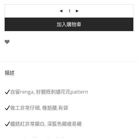
加入購物車
描述
自留
renga,
好靚既刺繡花花
pattern
做工非常仔細
,
橡筋腰
,
有袋
鐵銹紅非常顯白
,
深藍色顯瘦易襯