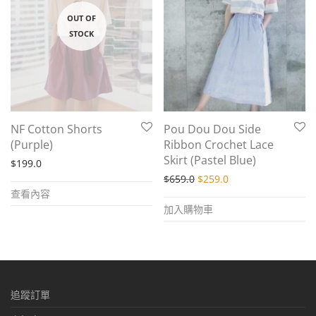
NF Cotton Shorts
Pou Dou Dou Side
(Purple)
Ribbon Crochet Lace
Skirt (Pastel Blue)
$
199.0
Original price was: $659.
Current price is: $
$
659.0
$
259.0
查看內容
加入購物車
追蹤訂單