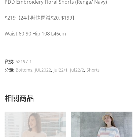
PDD Embroidery Floral Shorts (Renga/ Navy)
$219
【
24
小時快閃減
$
20, $199
】
Waist 60-90 Hip 108 L46cm
貨號:
52197-1
分類:
Bottoms
,
JUL2022
,
Jul22/1
,
Jul22/2
,
Shorts
相關商品