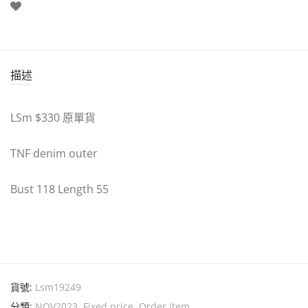
描述
LSm $330 原單貨
TNF denim outer
Bust 118 Length 55
貨號:
Lsm19249
分類:
NOV2023
,
Fixed price
,
Order Item