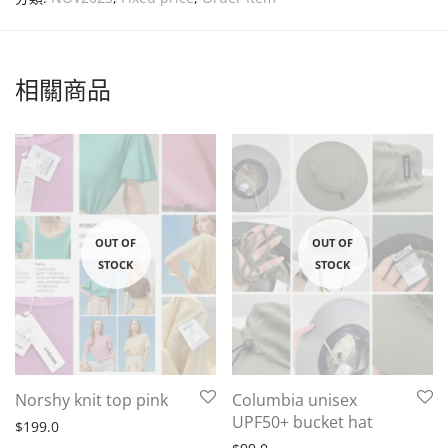
相關商品
Norshy knit top pink
Columbia unisex
UPF50+ bucket hat
$
199.0