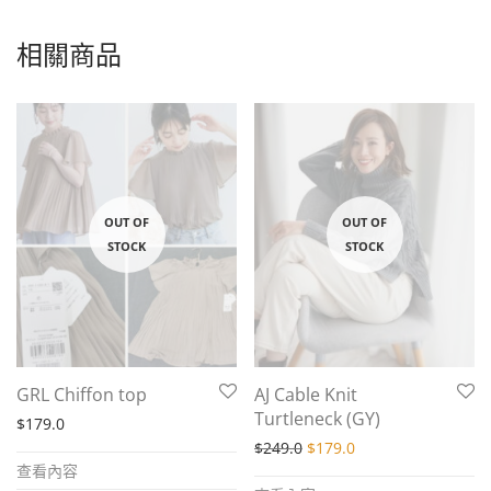
相關商品
GRL Chiffon top
AJ Cable Knit
Turtleneck (GY)
$
179.0
Original price was: $249.
Current price is: $
$
249.0
$
179.0
查看內容