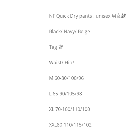
NF Quick Dry pants , unisex
男女款
Black/ Navy/ Beige
Tag
齊
Waist/ Hip/ L
M 60-80/100/96
L 65-90/105/98
XL 70-100/110/100
XXL80-110/115/102