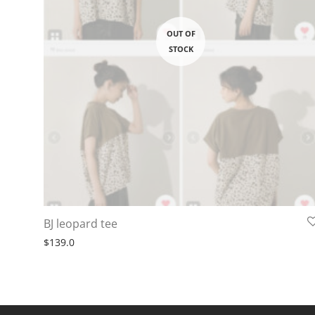
BJ leopard tee
$
139.0