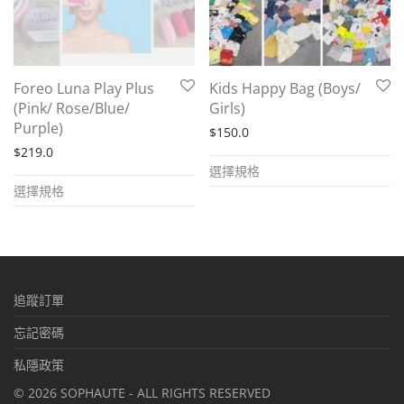
Foreo Luna Play Plus
Kids Happy Bag (Boys/
(Pink/ Rose/Blue/
Girls)
Purple)
$
150.0
$
219.0
This
選擇規格
This
product
選擇規格
product
has
has
multiple
multiple
variants.
variants.
The
追蹤訂單
The
options
options
忘記密碼
may
may
be
私隱政策
be
chosen
©
2026
SOPHAUTE - ALL RIGHTS RESERVED
chosen