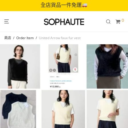
全店貨品一件免運
0
商店
/
Order Item
/
United Arrow faux fur vest