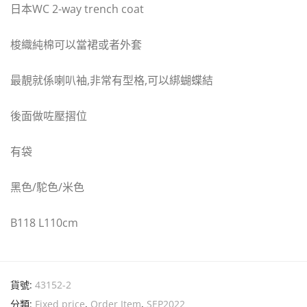
日本
WC 2-way trench coat
梭織純棉可以當裙或者外套
最靚就係喇叭袖
,
非常有型格
,
可以綁蝴蝶結
後面做咗壓摺位
有袋
黑色
/
駝色
/
米色
B118 L110cm
貨號:
43152-2
分類:
Fixed price
,
Order Item
,
SEP2022