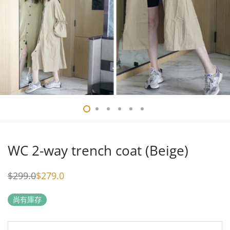
WC 2-way trench coat (Beige)
$
299.0
$
279.0
Original
Current
price
price
was:
is:
尚有庫存
$299.0.
$279.0.