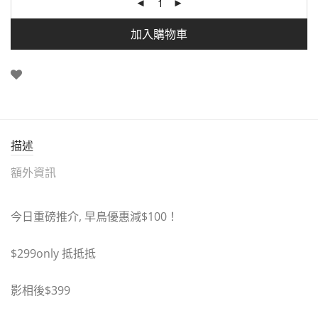
加入購物車
描述
額外資訊
今日重磅推介
,
早鳥優惠減
$100
！
$299only
抵抵抵
影相後
$399