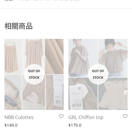
相關商品
NBB Culottes
GRL Chiffon top
$
149.0
$
179.0