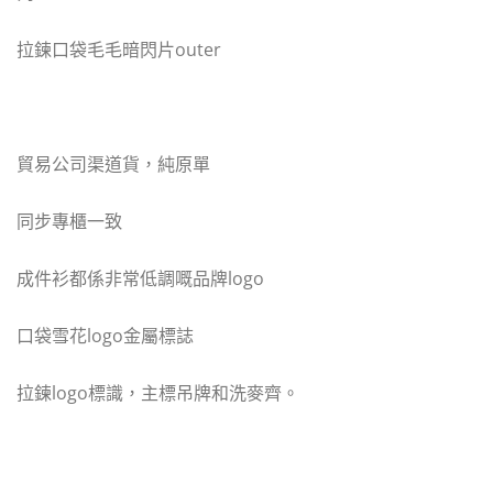
拉鍊口袋毛毛暗閃片outer
貿易公司渠道貨，純原單
同步專櫃一致
成件衫都係非常低調嘅品牌logo
口袋雪花logo金屬標誌
拉鍊logo標識，主標吊牌和洗麥齊。