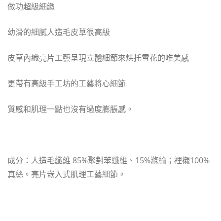
做功超級細緻
幼滑的細膩人造毛皮草很高級
皮草內織亮片工藝呈現立體細節來烘托雪花的唯美感
更帶有高級手工坊的工藝將心細節
質感和肌理一點也沒有過度膨脹感。
成分：人造毛纖維 85%聚對苯纖維、15%滌綸；裡襯100%
真絲。亮片嵌入式肌理工藝細節。