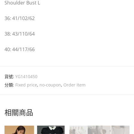
Shoulder Bust L
36: 41/102/62
38: 43/110/64
40: 44/117/66
貨號:
YG1410450
分類:
Fixed price
,
no-coupon
,
Order Item
相關商品