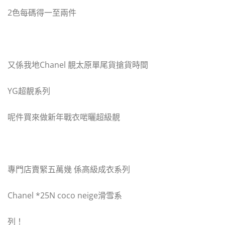
2色每碼得一至兩件
又係我地Chanel 靚太原單尾貨搶貨時間
YG超靚系列
呢件買來做新年戰衣啱曬超級靚
專門店賣緊五萬幾 係高級成衣系列
Chanel *25N coco neige滑雪系
列！