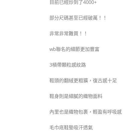
目前已經炒到了4000+
部分尺碼甚至已經破萬！！
非常非常難買！！
wb聯名的細節更加豐富
3槓帶顆粒感紋路
鞋頭的翻絨更粗獷，復古感十足
鞋身則是細膩的織物面料
內里也是織物包裹，輕盈有呼吸感
毛巾底鞋墊吸汗透氣