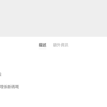
描述
額外資訊
啦
同埋係斷碼嘅