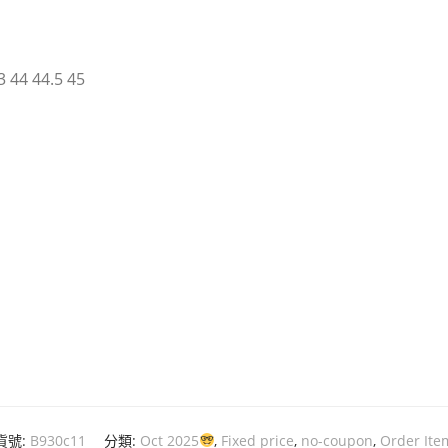
3 44 44.5 45
貨號:
B930c11
分類:
Oct 2025
,
Fixed price
,
no-coupon
,
Order Ite