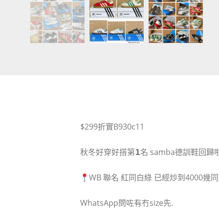
$299折實B930c11
秋冬好穿好搭第𝟭名 samba德訓鞋回歸
WB 聯名 紅同白綠 已經炒到4000幾
WhatsApp問咗有冇size先.