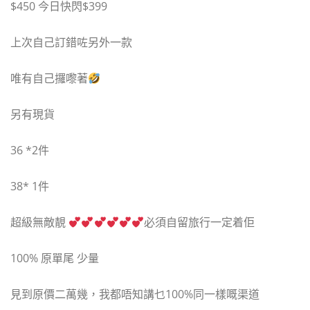
$450 今日快閃$399
上次自己訂錯咗另外一款
唯有自己攞嚟著
另有現貨
36 *2件
38* 1件
超級無敵靚
必須自留旅行一定着佢
100% 原單尾 少量
見到原價二萬幾，我都唔知講乜100%同一樣嘅渠道